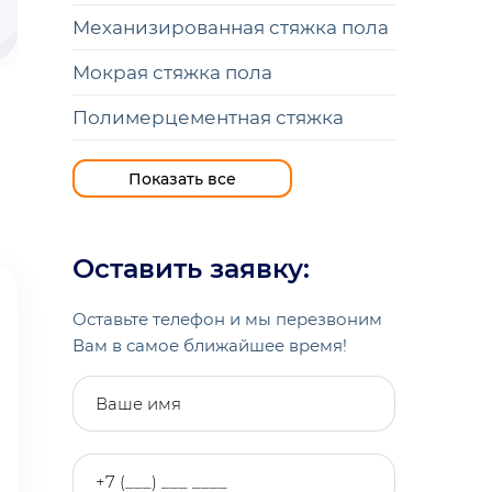
Механизированная стяжка пола
Мокрая стяжка пола
Полимерцементная стяжка
Полистиролбетонная стяжка
Показать все
Полусухая стяжка пола
Стяжка
Оставить заявку:
Стяжка по грунту
Оставьте телефон и мы перезвоним
Стяжка под тёплый пол
Вам в самое ближайшее время!
Стяжка пола пенобетоном
Стяжка пола пескобетоном
Стяжка пола под ламинат