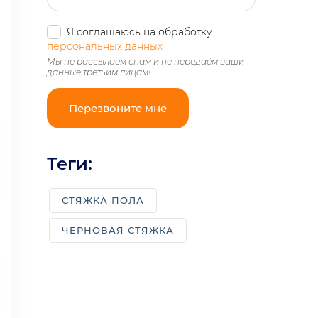
Стяжка пола под плитку
Я соглашаюсь на обработку
персональных данных
Стяжка пола с керамзитом
Мы не рассылаем спам и не передаём ваши
данные третьим лицам!
Стяжка пола с пеноплексом
Стяжка пола с шумоизоляцией
Сухая стяжка пола
Теги:
Фиброцементная стяжка
Цементно песчаная стяжка пола
СТЯЖКА ПОЛА
Полусухая цементная стяжка
ЧЕРНОВАЯ СТЯЖКА
Мокрая стяжка
Cамовыравнивающаяся стяжка