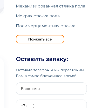
Механизированная стяжка пола
Мокрая стяжка пола
Полимерцементная стяжка
Полистиролбетонная стяжка
Показать все
Полусухая стяжка пола
Стяжка
Оставить заявку:
Стяжка по грунту
Оставьте телефон и мы перезвоним
Стяжка под тёплый пол
Вам в самое ближайшее время!
Стяжка пола пенобетоном
Стяжка пола под ламинат
Стяжка пола под плитку