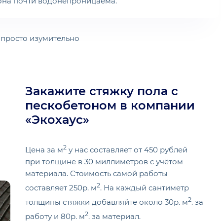
 она почти водонепроницаема.
 просто изумительно
Закажите стяжку пола с
пескобетоном в компании
«Экохаус»
2
Цена за м
у нас составляет от 450 рублей
при толщине в 30 миллиметров с учётом
материала. Стоимость самой работы
2
составляет 250р. м
. На каждый сантиметр
2
толщины стяжки добавляйте около 30р. м
. за
2
работу и 80р. м
. за материал.