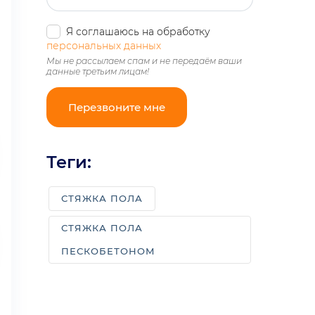
Стяжка пола с керамзитом
Я соглашаюсь на обработку
персональных данных
Стяжка пола с пеноплексом
Мы не рассылаем спам и не передаём ваши
данные третьим лицам!
Стяжка пола с шумоизоляцией
Сухая стяжка пола
Фиброцементная стяжка
Теги:
Цементно песчаная стяжка пола
Черновая стяжка
СТЯЖКА ПОЛА
Полусухая цементная стяжка
СТЯЖКА ПОЛА
Мокрая стяжка
ПЕСКОБЕТОНОМ
Cамовыравнивающаяся стяжка